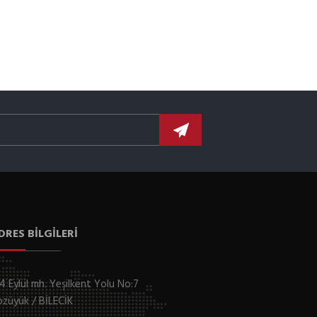
DRES BILGILERI
4 Eylül mh. Yeşilkent Yolu No:7
züyük / BİLECİK