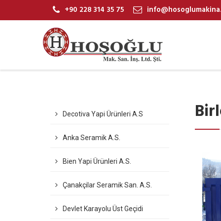
+90 228 314 35 75
info@hosoglumakina
Bir
Decotiva Yapi Ürünleri A.S
Anka Seramik A.S.
Bien Yapi Ürünleri A.S.
Çanakçilar Seramik San. A.S.
Devlet Karayolu Üst Geçidi